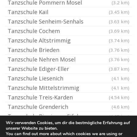
Tanzschule Pommern Mosel
(3.2 km)
Tanzschule Kail
(3.45 km)
Tanzschule Senheim-Senhals
(3.63 km)
Tanzschule Cochem
(3.69 km)
Tanzschule Altstrimmig
(3.74 km)
Tanzschule Brieden
(3.76 km)
Tanzschule Nehren Mosel
(3.76 km)
Tanzschule Ediger-Eller
(3.87 km)
Tanzschule Liesenich
(4.1 km)
Tanzschule Mittelstrimmig
(4.1 km)
Tanzschule Treis-Karden
(4.54 km)
Tanzschule Grenderich
(4.6 km)
Tanzschule Binningen Eifel
(4.67 km)
Wir verwenden Cookies, um dir die bestmögliche Erfahrung auf
unserer Website zu bieten.
You can find out more about which cookies we are using or