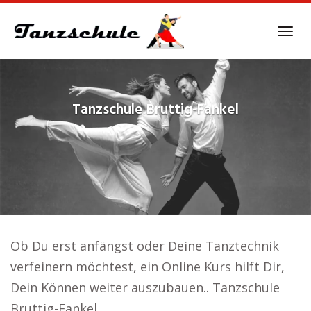
Skip
to
Tog
main
navi
content
Tanzschule
Bruttig-Fankel
Ob Du erst anfängst oder Deine Tanztechnik
verfeinern möchtest, ein Online Kurs hilft Dir,
Dein Können weiter auszubauen.. Tanzschule
Bruttig-Fankel.