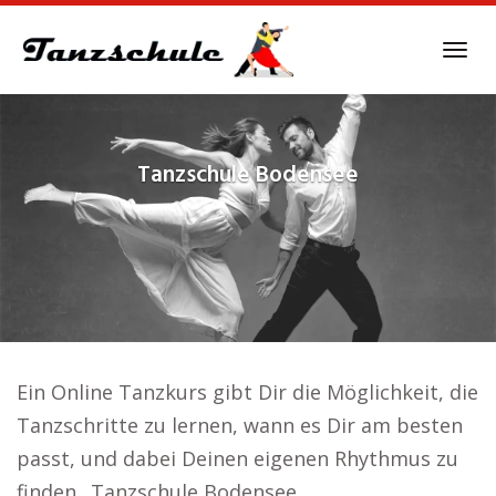
Skip
to
Tog
main
navi
content
Tanzschule
Bodensee
Ein Online Tanzkurs gibt Dir die Möglichkeit, die
Tanzschritte zu lernen, wann es Dir am besten
passt, und dabei Deinen eigenen Rhythmus zu
finden.. Tanzschule Bodensee.