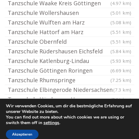
Tanzschule Waake Kreis Göttingen
(4.97 km)
Tanzschule Wollershausen
(5.01 km)
Tanzschule Wulften am Harz
(5.08 km)
Tanzschule Hattorf am Harz
(5.51 km)
Tanzschule Obernfeld
(5.51 km)
Tanzschule Rüdershausen Eichsfeld
(5.84 km)
Tanzschule Katlenburg-Lindau
(5.93 km)
Tanzschule Göttingen Roringen
(6.69 km)
Tanzschule Rhumspringe
(7.25 km)
Tanzschule Elbingerode Niedersachsen
(7.3 km)
Tanzschule Hörden am Harz
(7.91 km)
Wir verwenden Cookies, um dir die bestmögliche Erfahrung auf
unserer Website zu bieten.
You can find out more about which cookies we are using or
© Tanzschule.rocks
switch them off in
settings
.
Impressum / Datenschutz
Cookie-Richtlinie (EU)
Akzeptieren