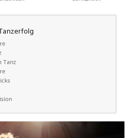
 Tanzerfolg
re
z
im Tanz
re
icks
ision