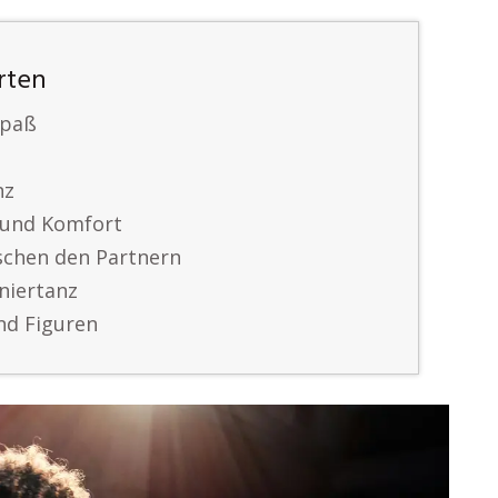
arten
Spaß
nz
t und Komfort
schen den Partnern
niertanz
nd Figuren