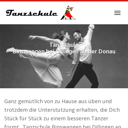
Skip
to
Tog
main
navi
content
Tanzschule
Binswangen bei Dillingen an der Donau
Ganz gemütlich von zu Hause aus üben und
trotzdem die Unterstützung erhalten, die Dich
Stück für Stück zu einem besseren Tänzer
formt.. Tanzschule Binswangen bei Dillingen an