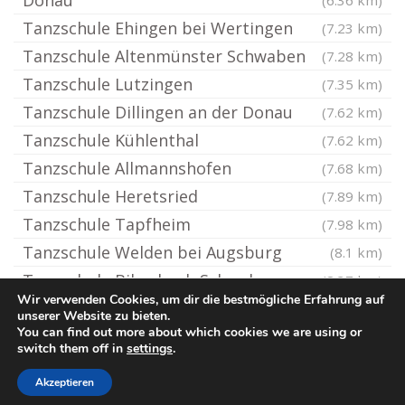
Donau
(6.36 km)
Tanzschule Ehingen bei Wertingen
(7.23 km)
Tanzschule Altenmünster Schwaben
(7.28 km)
Tanzschule Lutzingen
(7.35 km)
Tanzschule Dillingen an der Donau
(7.62 km)
Tanzschule Kühlenthal
(7.62 km)
Tanzschule Allmannshofen
(7.68 km)
Tanzschule Heretsried
(7.89 km)
Tanzschule Tapfheim
(7.98 km)
Tanzschule Welden bei Augsburg
(8.1 km)
Tanzschule Biberbach Schwaben
(8.37 km)
Wir verwenden Cookies, um dir die bestmögliche Erfahrung auf
unserer Website zu bieten.
You can find out more about which cookies we are using or
© Tanzschule.rocks
switch them off in
settings
.
Impressum / Datenschutz
Cookie-Richtlinie (EU)
Akzeptieren