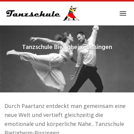
Skip
to
Tog
main
navi
content
Tanzschule
Bietigheim-Bissingen
Durch Paartanz entdeckt man gemeinsam eine
neue Welt und vertieft gleichzeitig die
emotionale und körperliche Nähe.. Tanzschule
Bietigheim-Bissingen.