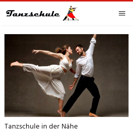
Skip
to
Tog
main
navi
content
Tanzschule in der Nähe