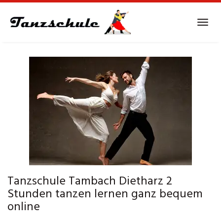
Skip
to
Tog
main
navi
content
Tanzschule Tambach Dietharz 2
Stunden tanzen lernen ganz bequem
online