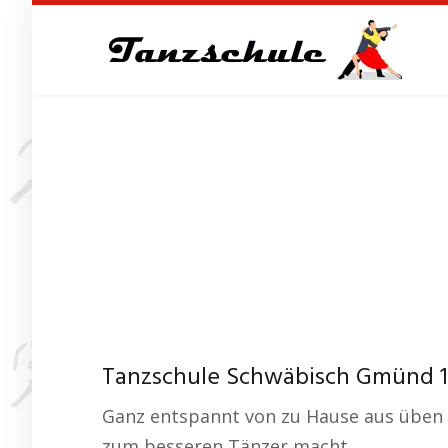
Skip
to
main
content
Tanzschule Schwäbisch Gmünd 1 
Ganz entspannt von zu Hause aus üben u
zum besseren Tänzer macht.