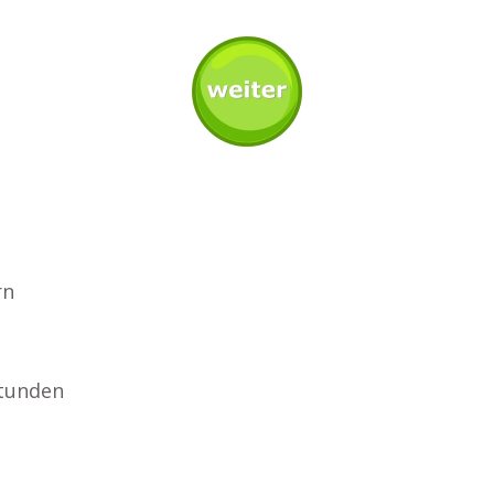
rn
stunden