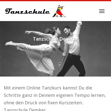
Skip
to
Tog
main
navi
content
Tanzschule
Demker
Mit einem Online Tanzkurs kannst Du die
Schritte ganz in Deinem eigenen Tempo lernen,
ohne den Druck von fixen Kurszeiten..
Tanzschule Demker.