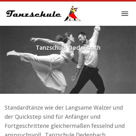
Skip
to
Tog
main
navi
content
Tanzschule
Dedenbach
Standardtänze wie der Langsame Walzer und
der Quickstep sind für Anfänger und
Fortgeschrittene gleichermaßen fesselnd und
anspruchsvoll.. Tanzschule Dedenbach.