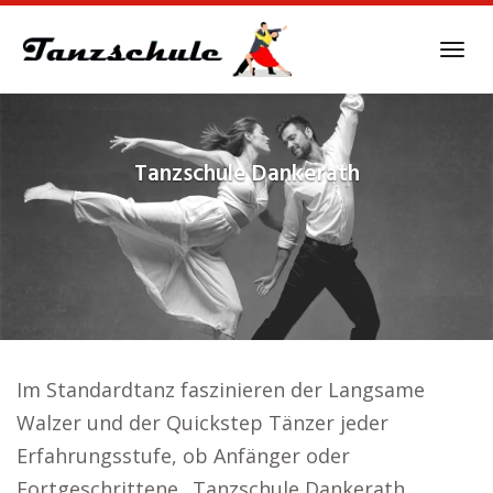
Skip
to
Tog
main
navi
content
Tanzschule
Dankerath
Im Standardtanz faszinieren der Langsame
Walzer und der Quickstep Tänzer jeder
Erfahrungsstufe, ob Anfänger oder
Fortgeschrittene.. Tanzschule Dankerath.