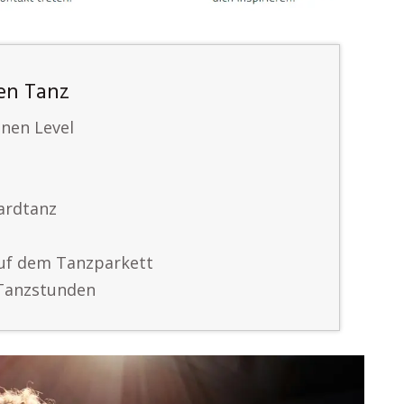
en Tanz
enen Level
ardtanz
auf dem Tanzparkett
 Tanzstunden