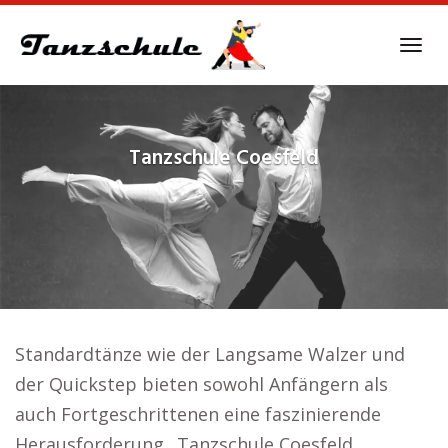
Skip
to
Tog
main
navi
content
Tanzschule
Coesfeld
Standardtänze wie der Langsame Walzer und
der Quickstep bieten sowohl Anfängern als
auch Fortgeschrittenen eine faszinierende
Herausforderung.. Tanzschule Coesfeld.