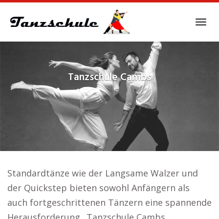
Skip
to
Tog
main
navi
content
Tanzschule
Cambs
Standardtänze wie der Langsame Walzer und
der Quickstep bieten sowohl Anfängern als
auch fortgeschrittenen Tänzern eine spannende
Herausforderung.. Tanzschule Cambs.