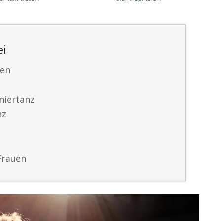
ei
ken
niertanz
nz
Frauen