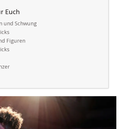
ür Euch
en und Schwung
icks
nd Figuren
icks
nzer