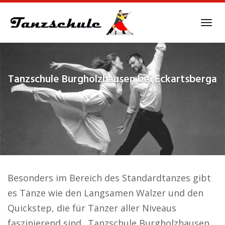
Skip
to
Tog
main
navi
content
Tanzschule
Burgholzhausen bei Eckartsberga
Besonders im Bereich des Standardtanzes gibt
es Tänze wie den Langsamen Walzer und den
Quickstep, die für Tänzer aller Niveaus
faszinierend sind.. Tanzschule Burgholzhausen