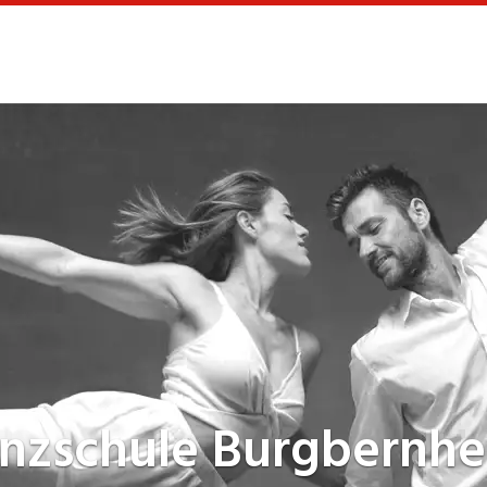
nzschule
Burgbernh