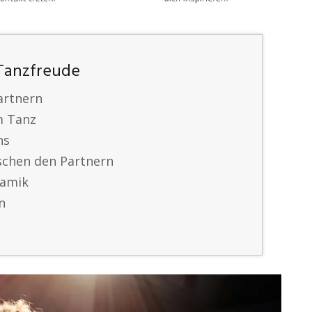
 Tanzfreude
artnern
im Tanz
ns
schen den Partnern
namik
n