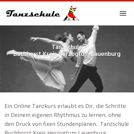
Skip
to
Tog
main
navi
content
Tanzschule
Buchhorst Kreis Herzogtum Lauenburg
Ein Online Tanzkurs erlaubt es Dir, die Schritte
in Deinem eigenen Rhythmus zu lernen, ohne
den Druck von fixen Stundenplänen.. Tanzschule
Buchhorst Kreis Herzogtum Lauenburg.