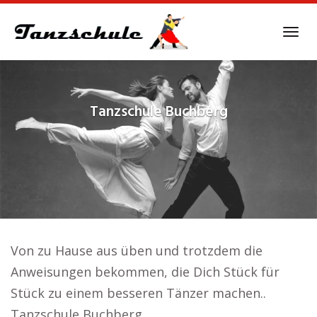
Skip
to
Tog
main
navi
content
Tanzschule
Buchberg
Von zu Hause aus üben und trotzdem die
Anweisungen bekommen, die Dich Stück für
Stück zu einem besseren Tänzer machen..
Tanzschule Buchberg.