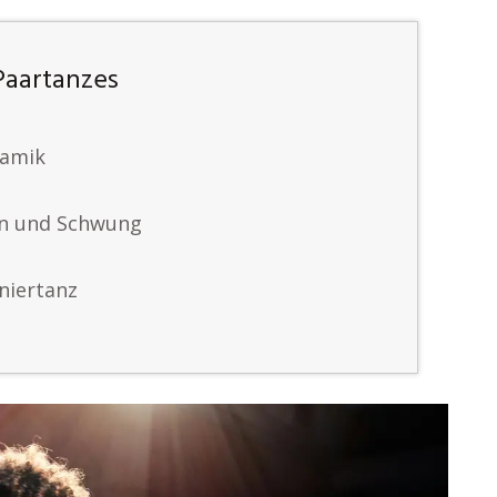
 Paartanzes
namik
en und Schwung
niertanz