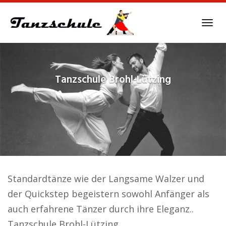
Skip
to
Tog
main
navi
content
Tanzschule
Brohl-Lützing
Standardtänze wie der Langsame Walzer und
der Quickstep begeistern sowohl Anfänger als
auch erfahrene Tänzer durch ihre Eleganz..
Tanzschule Brohl-Lützing.