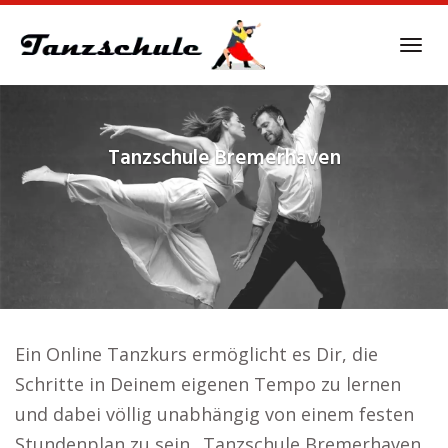
Skip
to
Tog
main
navi
content
Tanzschule
Bremerhaven
Ein Online Tanzkurs ermöglicht es Dir, die
Schritte in Deinem eigenen Tempo zu lernen
und dabei völlig unabhängig von einem festen
Stundenplan zu sein.. Tanzschule Bremerhaven.