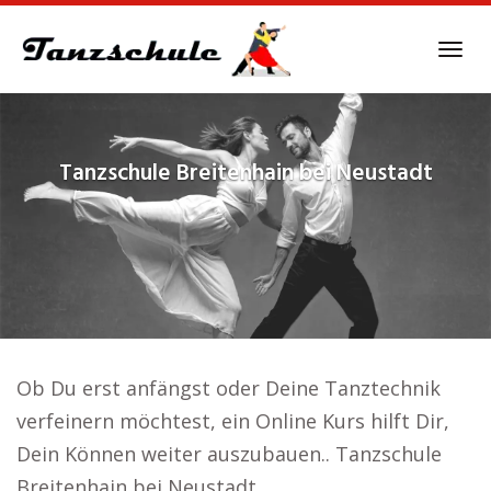
Skip
to
Tog
main
navi
content
Tanzschule
Breitenhain bei Neustadt
Ob Du erst anfängst oder Deine Tanztechnik
verfeinern möchtest, ein Online Kurs hilft Dir,
Dein Können weiter auszubauen.. Tanzschule
Breitenhain bei Neustadt.