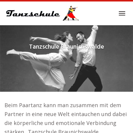
Skip
to
Tog
main
navi
content
Tanzschule
Braunichswalde
Beim Paartanz kann man zusammen mit dem
Partner in eine neue Welt eintauchen und dabei
die körperliche und emotionale Verbindung
stärken.. Tanzschule Braunichswalde.