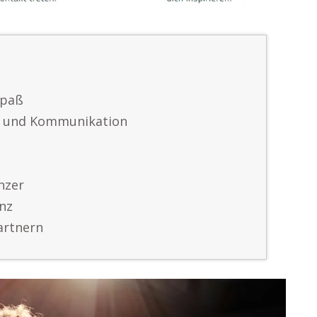
Spaß
e und Kommunikation
nzer
nz
artnern