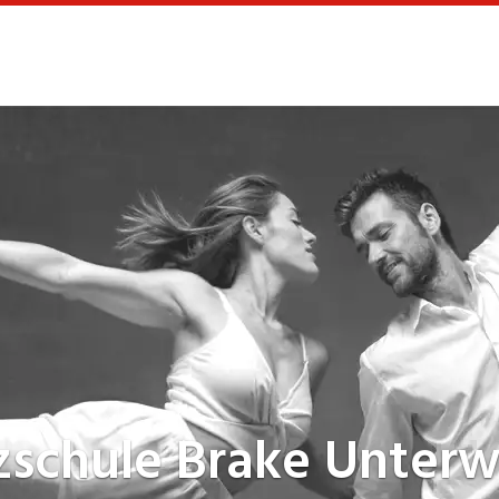
zschule
Brake Unterw