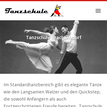
Skip
to
Tog
main
navi
content
Tanzschule
Brachtendorf
Im Standardtanzbereich gibt es elegante Tänze
wie den Langsamen Walzer und den Quickstep,
die sowohl Anfängern als auch
Fortgeschrittenen Freude bereiten.. Tanzschule