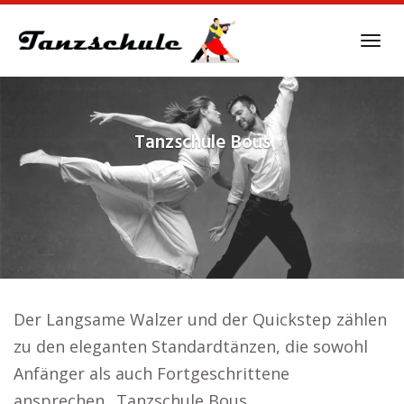
Skip
to
Tog
main
navi
content
Tanzschule
Bous
Der Langsame Walzer und der Quickstep zählen
zu den eleganten Standardtänzen, die sowohl
Anfänger als auch Fortgeschrittene
ansprechen.. Tanzschule Bous.