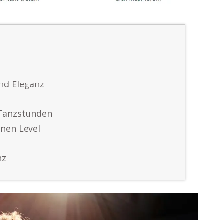
nd Eleganz
 Tanzstunden
enen Level
nz