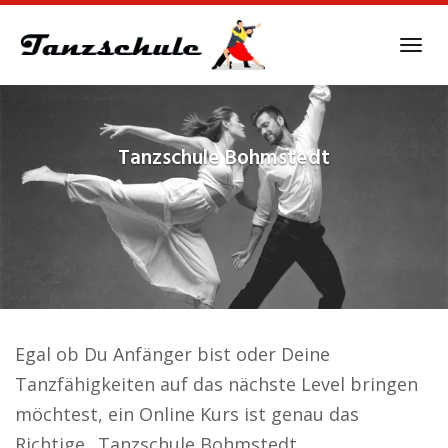
Skip
to
Tog
main
navi
content
Tanzschule
Bohmstedt
Egal ob Du Anfänger bist oder Deine
Tanzfähigkeiten auf das nächste Level bringen
möchtest, ein Online Kurs ist genau das
Richtige.. Tanzschule Bohmstedt.