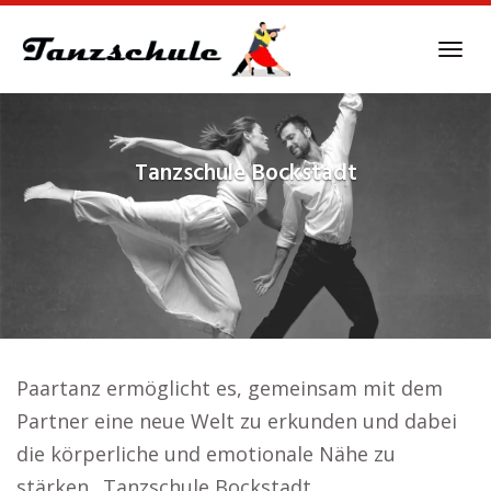
Skip
to
Tog
main
navi
content
Tanzschule
Bockstadt
Paartanz ermöglicht es, gemeinsam mit dem
Partner eine neue Welt zu erkunden und dabei
die körperliche und emotionale Nähe zu
stärken.. Tanzschule Bockstadt.