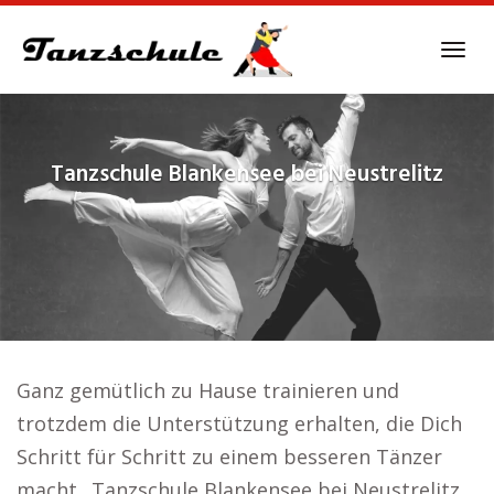
Skip
to
Tog
main
navi
content
Tanzschule
Blankensee bei Neustrelitz
Ganz gemütlich zu Hause trainieren und
trotzdem die Unterstützung erhalten, die Dich
Schritt für Schritt zu einem besseren Tänzer
macht.. Tanzschule Blankensee bei Neustrelitz.