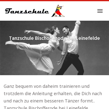
Skip
to
Tog
main
navi
content
Tanzschule
Bischofferode bei Leinefelde
Ganz bequem von daheim trainieren und
trotzdem die Anleitung erhalten, die Dich nach
und nach zu einem besseren Tänzer formt..
Tanzschule Bischofferode bei Leinefelde.