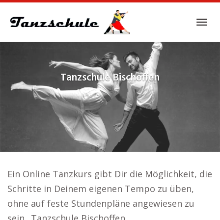
Skip
to
Tog
main
navi
content
Tanzschule
Bischoffen
Ein Online Tanzkurs gibt Dir die Möglichkeit, die
Schritte in Deinem eigenen Tempo zu üben,
ohne auf feste Stundenpläne angewiesen zu
sein.. Tanzschule Bischoffen.