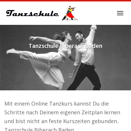
Skip
to
Tog
main
navi
content
Tanzschule
Biberach Baden
Mit einem Online Tanzkurs kannst Du die
Schritte nach Deinem eigenen Zeitplan lernen
und bist nicht an feste Kurszeiten gebunden..
Tanzschule Biberach Baden.