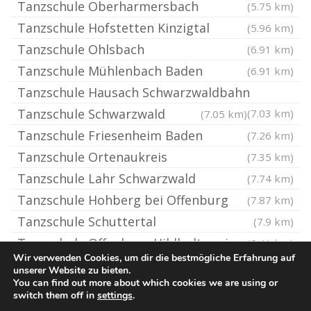
Tanzschule Oberharmersbach
(5.75 km)
Tanzschule Hofstetten Kinzigtal
(5.96 km)
Tanzschule Ohlsbach
(6.91 km)
Tanzschule Mühlenbach Baden
(6.91 km)
Tanzschule Hausach Schwarzwaldbahn
Tanzschule Schwarzwald
(7.03 km)
(7.05 km)
Tanzschule Friesenheim Baden
(7.26 km)
Tanzschule Ortenaukreis
(7.35 km)
Tanzschule Lahr Schwarzwald
(7.74 km)
Tanzschule Hohberg bei Offenburg
(7.87 km)
Tanzschule Schuttertal
(7.9 km)
Tanzschule Offenburg Hildboltsweier
(8.41 km)
Wir verwenden Cookies, um dir die bestmögliche Erfahrung auf
unserer Website zu bieten.
You can find out more about which cookies we are using or
© Tanzschule.rocks
switch them off in
settings
.