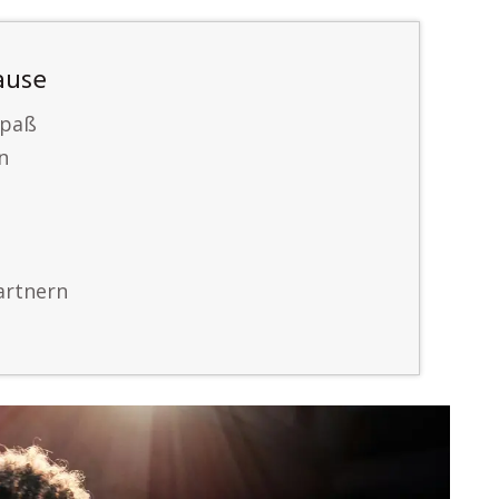
ause
Spaß
n
artnern