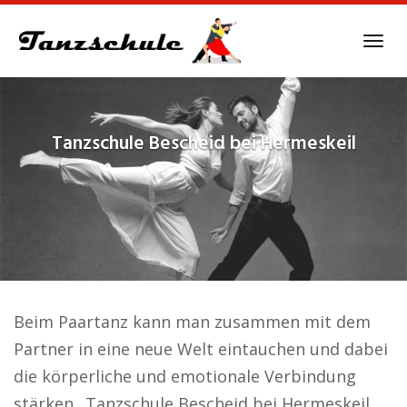
Skip
to
Tog
main
navi
content
Tanzschule
Bescheid bei Hermeskeil
Beim Paartanz kann man zusammen mit dem
Partner in eine neue Welt eintauchen und dabei
die körperliche und emotionale Verbindung
stärken.. Tanzschule Bescheid bei Hermeskeil.