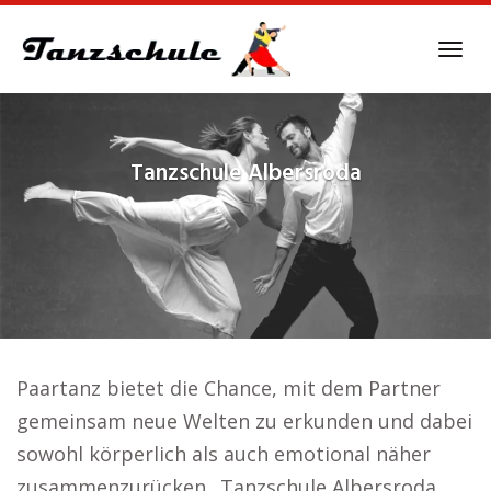
Skip
to
Tog
main
navi
content
Tanzschule
Albersroda
Paartanz bietet die Chance, mit dem Partner
gemeinsam neue Welten zu erkunden und dabei
sowohl körperlich als auch emotional näher
zusammenzurücken.. Tanzschule Albersroda.