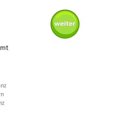
mmt
anz
rn
nz