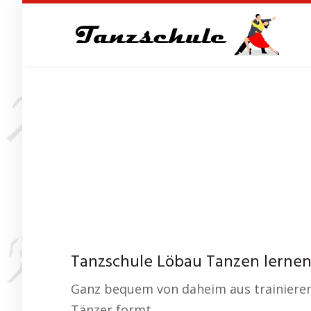
Skip
to
main
content
Tanzschule Löbau Tanzen lernen 
Ganz bequem von daheim aus trainieren 
Tänzer formt.