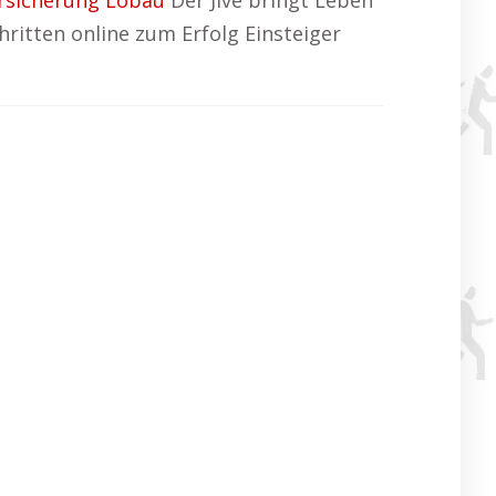
rsicherung Löbau
Der Jive bringt Leben
hritten online zum Erfolg Einsteiger