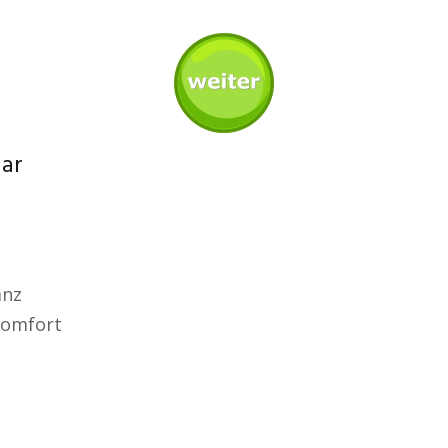
aar
anz
 Komfort