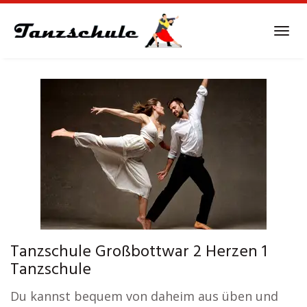
Skip
to
Tog
main
navi
content
Tanzschule Großbottwar 2 Herzen 1
Tanzschule
Du kannst bequem von daheim aus üben und