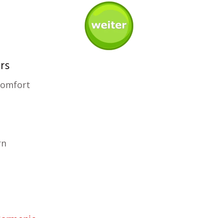
rs
 Komfort
rn