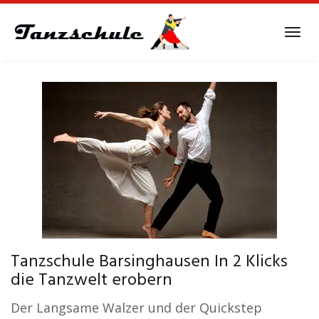
Skip
to
Tog
main
navi
content
Tanzschule Barsinghausen In 2 Klicks
die Tanzwelt erobern
Der Langsame Walzer und der Quickstep