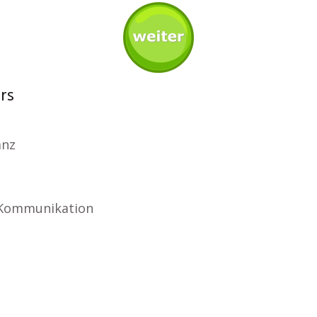
rs
anz
 Kommunikation